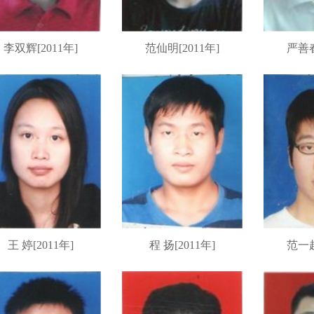
李双辉[2011年]
范仙明[2011年]
严善春
王 婷[2011年]
程 扬[2011年]
范一超