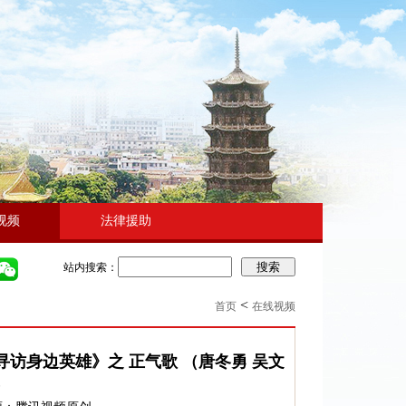
视频
法律援助
搜索
站内搜索：
<
首页
在线视频
寻访身边英雄》之 正气歌 （唐冬勇 吴文
）