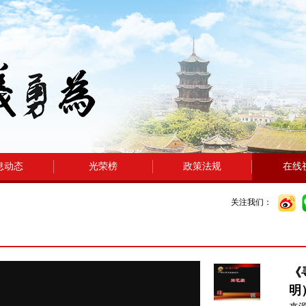
息动态
光荣榜
政策法规
在线
关注我们：
《
明