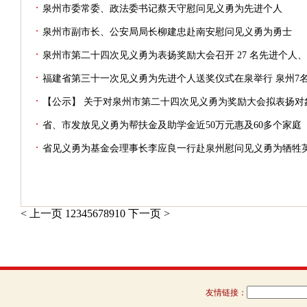
·
泉州市委常委、政法委书记蔡天守慰问见义勇为先进个人
·
泉州市副市长、公安局局长柳建忠赴南安慰问见义勇为勇士
·
泉州市第二十四次见义勇为表扬奖励大会召开 27 名先进个人、
·
福建省第三十一次见义勇为先进个人送奖仪式在泉举行 泉州7
·
【公示】 关于对泉州市第二十四次见义勇为奖励大会拟表扬对
·
省、市发放见义勇为帮扶金及助学金近50万元惠及60多个家庭
·
省见义勇为基金会理事长李应良一行赴泉州慰问见义勇为牺牲
< 上一页
1
2
3
4
5
6
7
8
9
10
下一页 >
友情链接：